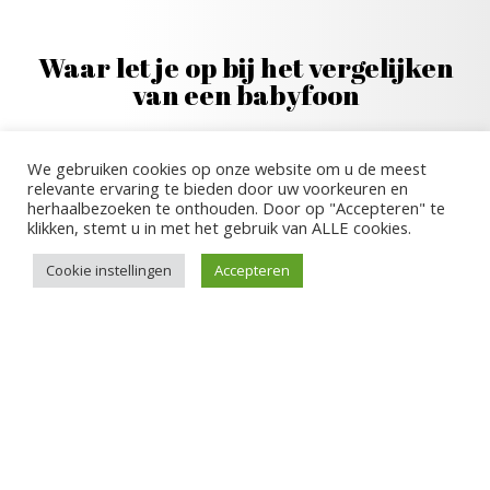
Waar let je op bij het vergelijken
van een babyfoon
We gebruiken cookies op onze website om u de meest
relevante ervaring te bieden door uw voorkeuren en
herhaalbezoeken te onthouden. Door op "Accepteren" te
Er zijn verschillende aandachtspunten bij het
klikken, stemt u in met het gebruik van ALLE cookies.
vergelijken van een babyfoon.
Cookie instellingen
Accepteren
— 01
Welke Babyfoon en welke prijs
Het eerste waar de meeste mensen opletten is de
prijs. Echter is het verstandiger om te kijken naar de