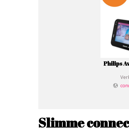
Philips 
Verk
con
Slimme connecti