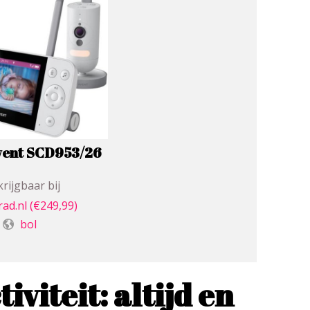
Avent SCD953/26
rijgbaar bij
rad.nl
(€249,99)
bol
viteit: altijd en