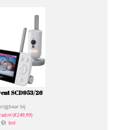
Avent SCD953/26
rijgbaar bij
rad.nl
(€249,99)
bol