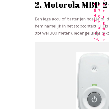
2. Motorola MBP-2
Een lege accu of batterijen hoef je bij
hem namelijk in het stopcontact! Hij is 
(tot wel 300 meter!). Ieder geluidje pi