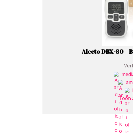
Alecto DBX-80 – 
Verk
medi
am
Toon 