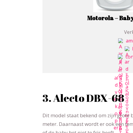
Motorola – Bab
Verk
am
con
3. Alecto DBX-68
Dit model staat bekend om zijn grote 
meter. Daarnaast wordt er ook een tem
of de baby het niet te fris heeft.